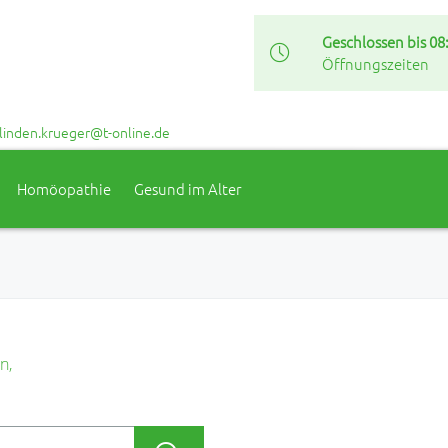
Geschlossen bis 08
Öffnungszeiten
linden.krueger@t-online.de
Homöopathie
Gesund im Alter
n,